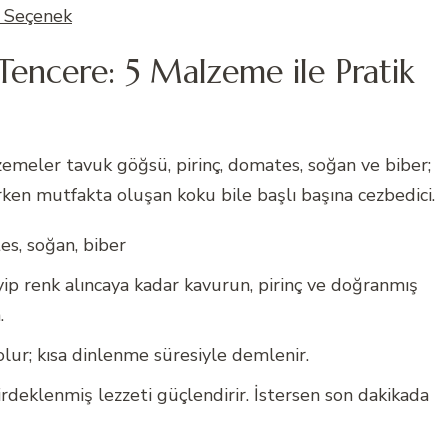
ı Seçenek
 Tencere: 5 Malzeme ile Pratik
alzemeler tavuk göğsü, pirinç, domates, soğan ve biber;
en mutfakta oluşan koku bile başlı başına cezbedici.
es, soğan, biber
eyip renk alıncaya kadar kavurun, pirinç ve doğranmış
.
 olur; kısa dinlenme süresiyle demlenir.
kirdeklenmiş lezzeti güçlendirir. İstersen son dakikada