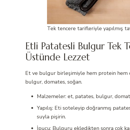
Tek tencere tarifleriyle yapılmış t
Etli Patatesli Bulgur Te
Üstünde Lezzet
Et ve bulgur birleşimiyle hem protein hem d
bulgur, domates, soğan.
Malzemeler: et, patates, bulgur, domat
Yapılış: Eti soteleyip doğranmış patate
suyla pişirin.
İpucu: Bulguru ekledikten sonra çok karı