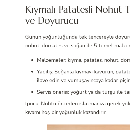
Kıymalı Patatesli Nohut T
ve Doyurucu
Günün yoğunluğunda tek tencereyle doyurucu
nohut, domates ve soğan ile 5 temel malzem
Malzemeler: kıyma, patates, nohut, do
Yapılış: Soğanla kıymayı kavurun, patat
ilave edin ve yumuşayıncaya kadar pişiri
Servis önerisi: yoğurt ya da turşu ile t
İpucu: Nohtu önceden ıslatmanıza gerek yoksa
kıvamı hoş bir yoğunluk kazandırır.