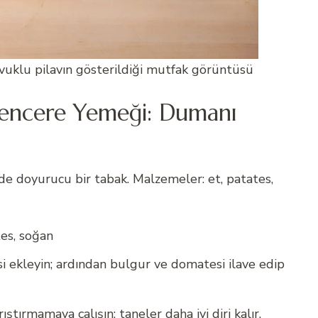
avuklu pilavın gösterildiği mutfak görüntüsü
k Tencere Yemeği: Dumanı
e doyurucu bir tabak. Malzemeler: et, patates,
es, soğan
si ekleyin; ardından bulgur ve domatesi ilave edip
ştırmamaya çalışın; taneler daha iyi diri kalır.