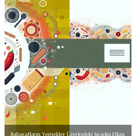
Baharatların Yemekler Üzerindeki Sıradışı Etkisi: