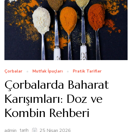
Çorbalar
Mutfak İpuçları
Pratik Tarifler
Çorbalarda Baharat
Karışımları: Doz ve
Kombin Rehberi
tarih
admin
25 Nisan 2026