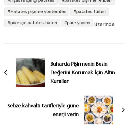
nişasta içeriği patates
patates pişirme rehberi
Patates pişirme yöntemleri
patates türleri
püre için patates türleri
püre yapımı
üzerinde
Yazı
dolaşımı
Buharda Pişirmenin Besin
Değerini Korumak İçin Altın
Kurallar
Sebze kahvaltı tarifleriyle güne
enerji verin