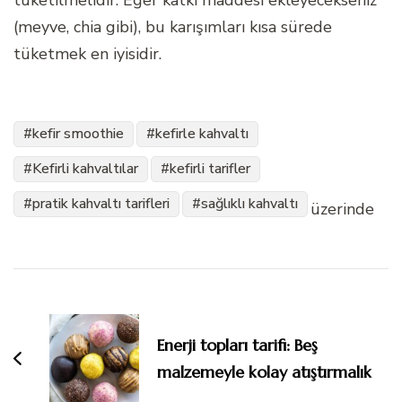
tüketilmelidir. Eğer katkı maddesi ekleyecekseniz
(meyve, chia gibi), bu karışımları kısa sürede
tüketmek en iyisidir.
kefir smoothie
kefirle kahvaltı
Kefirli kahvaltılar
kefirli tarifler
pratik kahvaltı tarifleri
sağlıklı kahvaltı
üzerinde
Yazı
dolaşımı
Enerji topları tarifi: Beş
malzemeyle kolay atıştırmalık