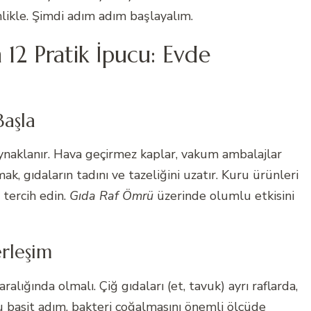
nlikle. Şimdi adım adım başlayalım.
12 Pratik İpucu: Evde
Başla
naklanır. Hava geçirmez kaplar, vakum ambalajlar
k, gıdaların tadını ve tazeliğini uzatır. Kuru ürünleri
 tercih edin.
Gıda Raf Ömrü
üzerinde olumlu etkisini
erleşim
alığında olmalı. Çiğ gıdaları (et, tavuk) ayrı raflarda,
Bu basit adım, bakteri çoğalmasını önemli ölçüde