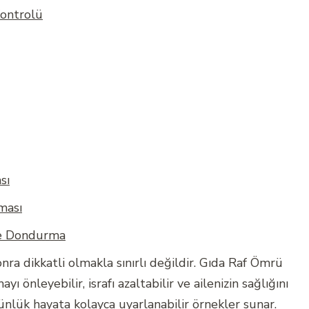
Kontrolü
sı
ması
ve Dondurma
nra dikkatli olmakla sınırlı değildir. Gıda Raf Ömrü
yı önleyebilir, israfı azaltabilir ve ailenizin sağlığını
günlük hayata kolayca uyarlanabilir örnekler sunar.