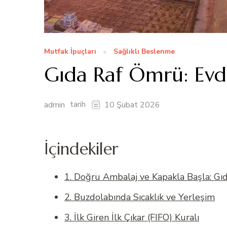
Mutfak İpuçları
Sağlıklı Beslenme
Gıda Raf Ömrü: Evde
tarih
admin
10 Şubat 2026
İçindekiler
1. Doğru Ambalaj ve Kapakla Başla: G
2. Buzdolabında Sıcaklık ve Yerleşim
3. İlk Giren İlk Çıkar (FIFO) Kuralı