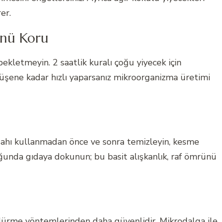
er.
ünü Koru
bekletmeyin. 2 saatlik kuralı çoğu yiyecek için
düşene kadar hızlı yaparsanız mikroorganizma üretimi
zgahı kullanmadan önce ve sonra temizleyin, kesme
duğunda gıdaya dokunun; bu basit alışkanlık, raf ömrünü
dürme yöntemlerinden daha güvenlidir. Mikrodalga ile