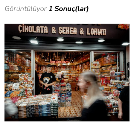
Görüntülüyor
1 Sonuç(lar)