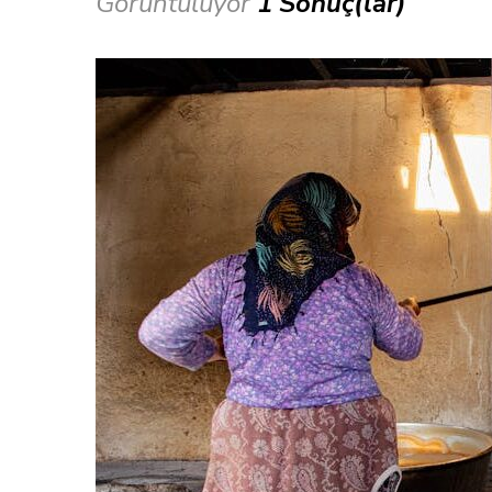
Görüntülüyor
1 Sonuç(lar)