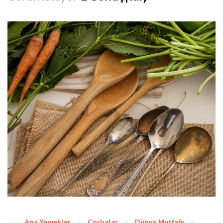
Ana Yemekler
Çorbalar
Dünya Mutfağı