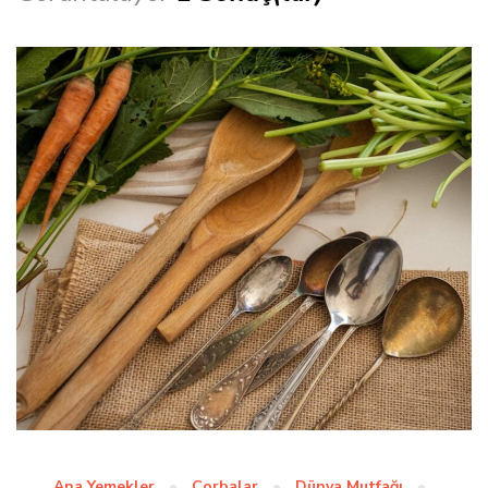
Ana Yemekler
Çorbalar
Dünya Mutfağı