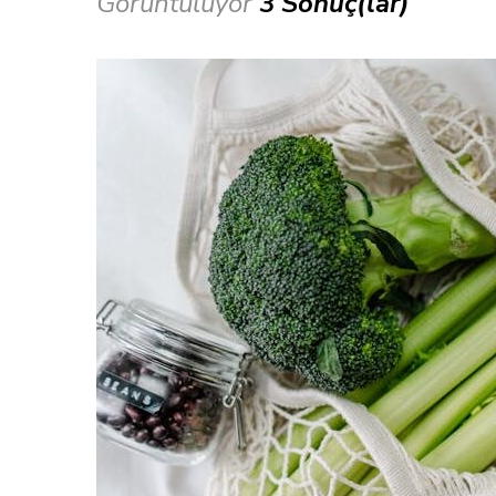
Görüntülüyor
3 Sonuç(lar)