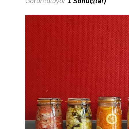
Görüntülüyor
1 Sonuç(lar)