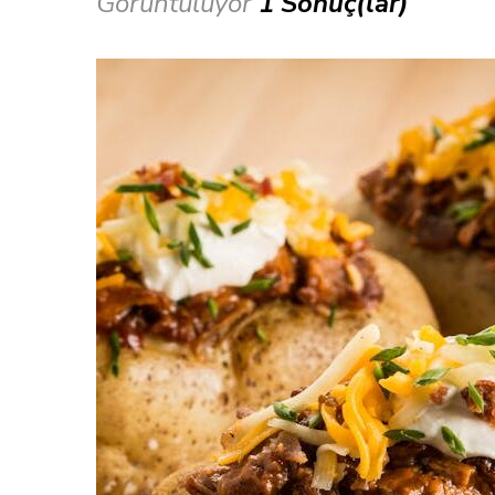
Görüntülüyor
1 Sonuç(lar)