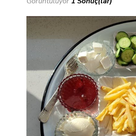
Görüntülüyor
1 Sonuç(lar)