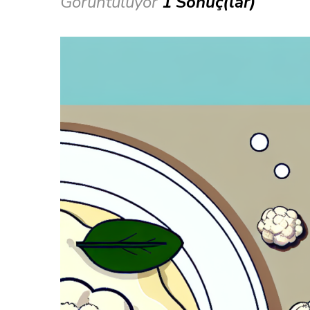
Görüntülüyor
1 Sonuç(lar)