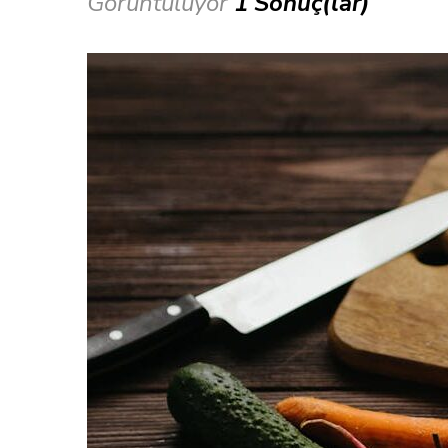
Görüntülüyor
1 Sonuç(lar)