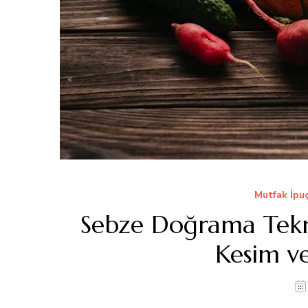
Mutfak İpuç
Sebze Doğrama Tekni
Kesim ve