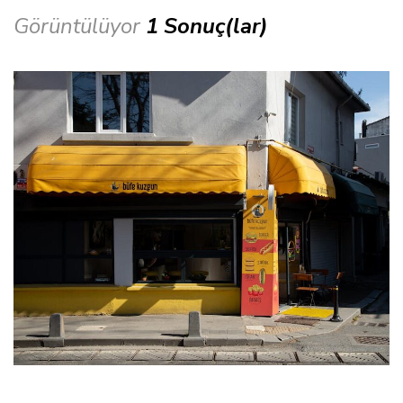
Görüntülüyor
1 Sonuç(lar)