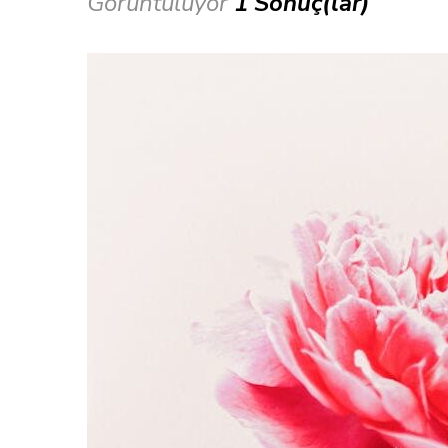
Görüntülüyor
1 Sonuç(lar)