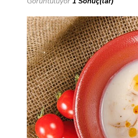
Görüntülüyor
1 Sonuç(lar)