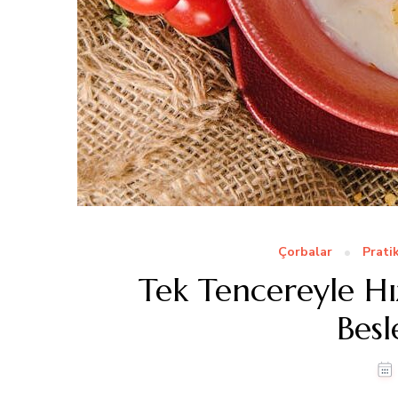
Çorbalar
Pratik
Tek Tencereyle Hız
Besl