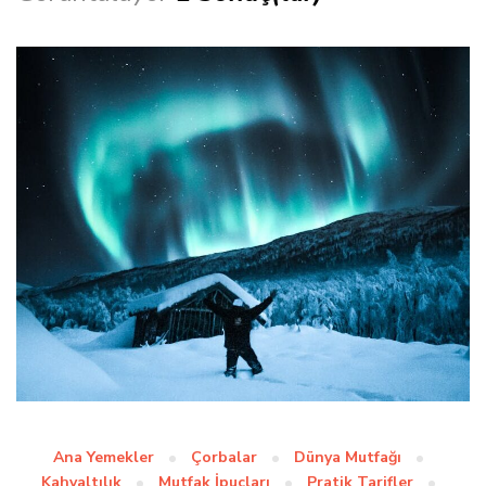
Ana Yemekler
Çorbalar
Dünya Mutfağı
Kahvaltılık
Mutfak İpuçları
Pratik Tarifler