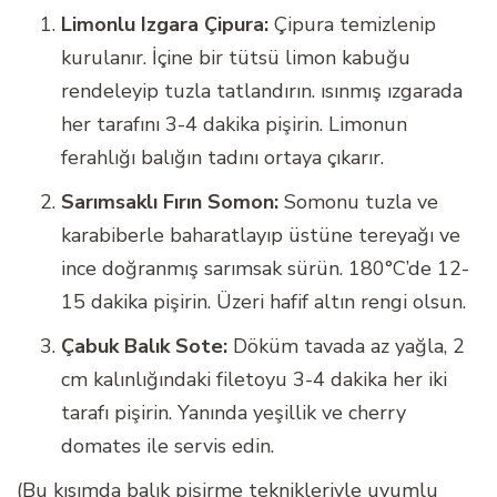
Limonlu Izgara Çipura:
Çipura temizlenip
kurulanır. İçine bir tütsü limon kabuğu
rendeleyip tuzla tatlandırın. ısınmış ızgarada
her tarafını 3-4 dakika pişirin. Limonun
ferahlığı balığın tadını ortaya çıkarır.
Sarımsaklı Fırın Somon:
Somonu tuzla ve
karabiberle baharatlayıp üstüne tereyağı ve
ince doğranmış sarımsak sürün. 180°C’de 12-
15 dakika pişirin. Üzeri hafif altın rengi olsun.
Çabuk Balık Sote:
Döküm tavada az yağla, 2
cm kalınlığındaki filetoyu 3-4 dakika her iki
tarafı pişirin. Yanında yeşillik ve cherry
domates ile servis edin.
(Bu kısımda balık pişirme teknikleriyle uyumlu