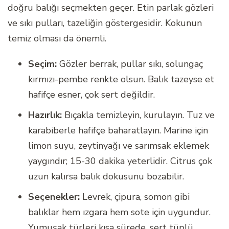
doğru balığı seçmekten geçer. Etin parlak gözleri
ve sıkı pulları, tazeliğin göstergesidir. Kokunun
temiz olması da önemli.
Seçim:
Gözler berrak, pullar sıkı, solungaç
kırmızı-pembe renkte olsun. Balık tazeyse et
hafifçe esner, çok sert değildir.
Hazırlık:
Bıçakla temizleyin, kurulayın. Tuz ve
karabiberle hafifçe baharatlayın. Marine için
limon suyu, zeytinyağı ve sarımsak eklemek
yaygındır; 15-30 dakika yeterlidir. Citrus çok
uzun kalırsa balık dokusunu bozabilir.
Seçenekler:
Levrek, çipura, somon gibi
balıklar hem ızgara hem sote için uygundur.
Yumuşak türleri kısa sürede, sert tüplü