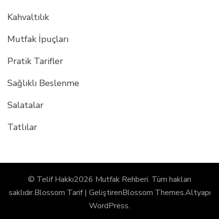
Kahvaltılık
Mutfak İpuçları
Pratik Tarifler
Sağlıklı Beslenme
Salatalar
Tatlılar
© Telif Hakkı2026
Mutfak Rehberi
. Tüm hakları
saklıdır.
Blossom Tarif | Geliştiren
Blossom Themes
.Altyapı
WordPress
.