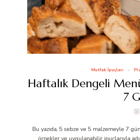
Mutfak İpuçları
Pr
Haftalık Dengeli Menü
7 G
Bu yazıda, 5 sebze ve 5 malzemeyle 7 günl
örnekler ve uygulanabilir ipuçlarıyla ad